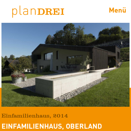
Menü
Previous
Next
Einfamilienhaus
,
2014
EINFAMILIENHAUS, OBERLAND